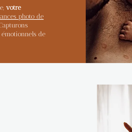
ue,
votre
éances photo de
 Capturons
 émotionnels de