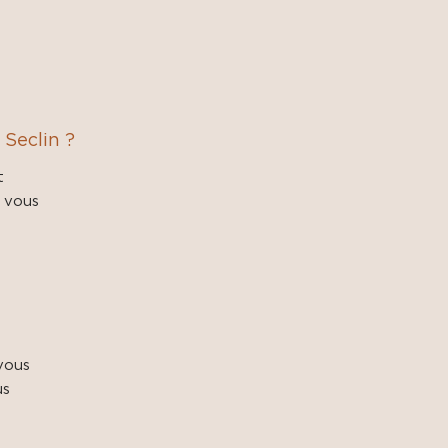
Seclin ?
t
e vous
vous
us