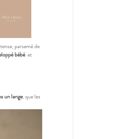
ntense, parsemé de 
eloppé bébé
. et 
s un lange
, que les 