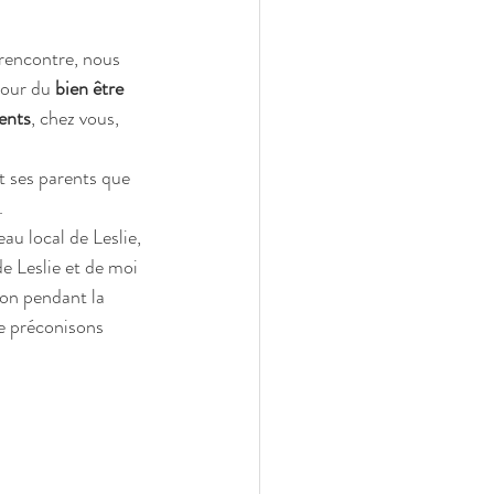
 rencontre, nous 
tour du
 bien être 
ents
, chez vous, 
t ses parents que 
.
au local de Leslie, 
de Leslie et de moi 
ion pendant la 
le préconisons 