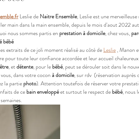
emble.fr
 Leslie de 
Naitre Ensemble
, Leslie est une merveilleuse
iller main dans la main ensemble, depuis le mois d'aout 2022 au
quoi nous sommes partis en 
prestation à domicile
, chez vous, 
par
é bébé 
es extraits de ce joli moment réalisé au côté de 
Leslie
 , Manon e
e pour toute leur confiance accordée et leur accueil chaleureux
être
, et 
détente
, pour le 
bébé
, peut se dérouler soit dans le nouve
 vous, dans votre cocon 
à domicile
, sur rdv  (réservation auprès 
 la partie 
photo
). Attention toutefois de réserver votre prestat
enfaits de ce 
bain enveloppé 
et surtout le respect de 
bébé
, nous 
3 semaines.