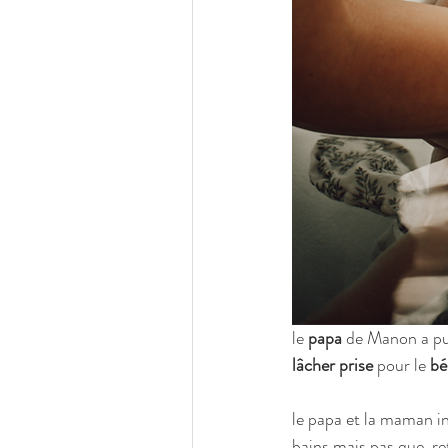
le 
papa 
de Manon a pu 
lâcher prise
 pour le
 b
le papa et la maman i
bains mais pas que. re