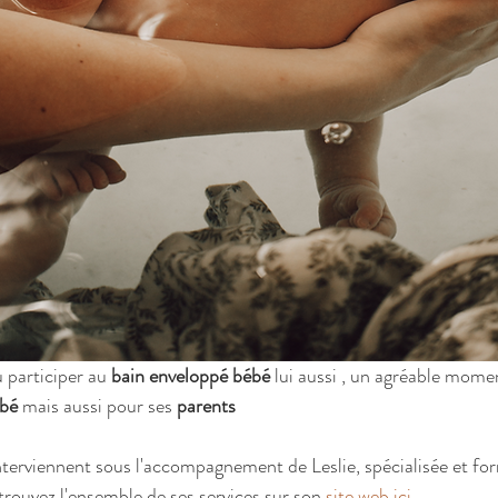
participer au 
bain enveloppé bébé
 lui aussi , un agréable mome
ébé
 mais aussi pour ses 
parents
nterviennent sous l'accompagnement de Leslie, spécialisée et fo
trouvez l'ensemble de ses services sur son 
site web ici 