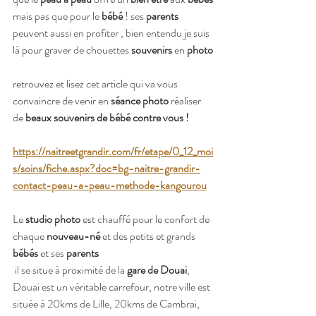
mais pas que pour le 
bébé
 ! ses 
parents 
peuvent aussi en profiter , bien entendu je suis 
là pour graver de chouettes 
souvenirs 
en 
photo
retrouvez et lisez cet article qui va vous 
convaincre de venir en 
séance photo
 réaliser 
de 
beaux souvenirs de bébé contre vous !
https://naitreetgrandir.com/fr/etape/0_12_moi
s/soins/fiche.aspx?doc=bg-naitre-grandir-
contact-peau-a-peau-methode-kangourou
Le 
studio photo
 est chauffé pour le confort de 
chaque 
nouveau-né
 et des petits et grands 
bébés
 et ses 
parents
 il se situe à proximité de la 
gare de Douai
, 
Douai est un véritable carrefour, notre ville est 
située à 20kms de Lille, 20kms de Cambrai, 