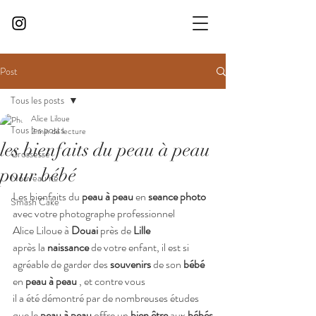
Post
Tous les posts
Alice Liloue
Tous les posts
2 min de lecture
les bienfaits du peau à peau
Grossesse
pour bébé
Nouveau ne
Les bienfaits du 
peau à peau
 en 
seance photo 
Smash Cake
avec votre photographe professionnel 
Alice Liloue à 
Douai 
près de 
Lille 
après la 
naissance 
de votre enfant, il est si 
agréable de garder des 
souvenirs
 de son 
bébé
en 
peau à peau 
, et contre vous
il a été démontré par de nombreuses études 
que le 
peau à peau
 offre un 
bien être
 aux 
bébés