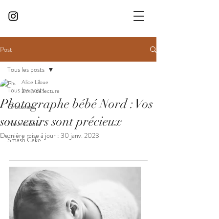
Post
Tous les posts
Alice Liloue
Tous les posts
2 min de lecture
Photographe bébé Nord : Vos
Grossesse
souvenirs sont précieux
Nouveau ne
Dernière mise à jour :
30 janv. 2023
Smash Cake