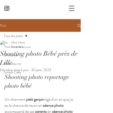
Post
Tous les posts
Alice Liloue
Tous les posts
2 min de lecture
Shooting photo Bébé près de
Grossesse
Lille
Nouveau ne
Dernière mise à jour :
30 janv. 2023
Smash Cake
Shooting photo reportage 
photo bébé
Un charmant 
petit garçon
 âgé d'un an que j'ai 
eu la chance de revoir en 
séance photo
accompagné de ses 
parents
 en 
séance photo 