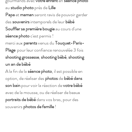
gourmands avec 
votre enfant
 en 
séance photo
au 
studio photo
 près de 
Lille 
Papa 
et 
maman 
seront ravis de pouvoir garder 
des 
souvenirs
 intemporels de leur 
bébé
Souffler sa première bougie 
au cours d'une
séance photo 
c'est permis !
merci aux 
parents
 venus du 
Touquet-Paris-
Plage
  pour leur confiance renouvelée 3 fois
shooting grossesse
, 
shooting bébé
, 
shooting 
un an de bébé
A la fin de la 
séance photo
, il est possible en 
option, de réaliser des 
photos
 de 
bébé dans 
son bain
 pour voir la réaction de 
votre bébé
avec de la mousse, ou de réaliser de beaux
portraits de bébé
 dans vos bras, pour des 
souvenirs 
photos de famille
 !