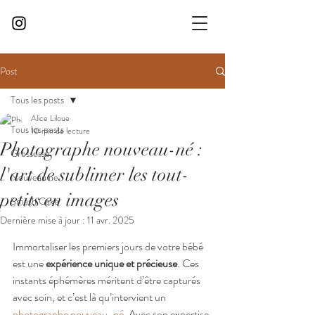
Post
Tous les posts
Alice Liloue
Tous les posts
10 min de lecture
Photographe nouveau-né :
Grossesse
l'art de sublimer les tout-
Nouveau ne
petits en images
Smash Cake
Dernière mise à jour :
11 avr. 2025
Immortaliser les premiers jours de votre bébé 
est une 
expérience unique et précieuse
. Ces 
instants éphémères méritent d’être capturés 
avec soin, et c’est là qu’intervient un 
photographe nouveau-né.
 Avec son expertise 