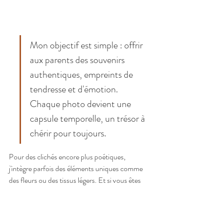
Mon objectif est simple : offrir 
aux parents des souvenirs 
authentiques, empreints de 
tendresse et d'émotion. 
Chaque photo devient une 
capsule temporelle, un trésor à 
chérir pour toujours.
Pour des clichés encore plus poétiques, 
j'intègre parfois des éléments uniques comme 
des fleurs ou des tissus légers. Et si vous êtes 
curieux de découvrir des approches originales, 
comme les 
séances en bain
 de lait, je vous 
invite à explorer 
ces moments tendres